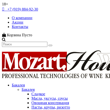
18+
+7 (919) 884-92-30
О компании
Акции
Контакты
Корзина
Пусто
Бакалея
Бакалея
Сладкое
Масла, уксусы, соусы
Овощная консервация
Пасты, крупы, ризотто