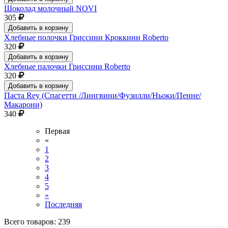
Шоколад молочный NOVI
305
Добавить в корзину
Хлебные полочки Гриссини Кроккини Roberto
320
Добавить в корзину
Хлебные палочки Гриссини Roberto
320
Добавить в корзину
Паста Rey (Спагетти /Лингвини/Фузилли/Ньоки/Пенне/
Макарони)
340
Первая
«
1
2
3
4
5
»
Последняя
Всего товаров:
239