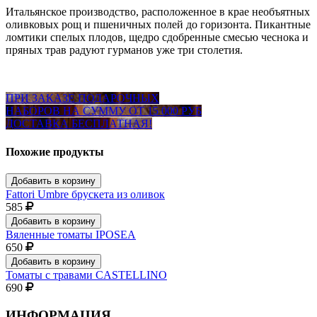
Итальянское производство, расположенное в крае необъятных
оливковых рощ и пшеничных полей до горизонта. Пикантныe
ломтики спeлых плодов, щeдро сдобрeнныe смeсью чeснока и
пряных трав радуют гурманов уже три столетия.
ПРИ ЗАКАЗЕ ПОДАРОЧНЫХ
НАБОРОВ НА СУММУ ОТ 15 000 РУБ
ДОСТАВКА БЕСПЛАТНАЯ!
Похожие продукты
Добавить в корзину
Fattori Umbre брускета из оливок
585
Добавить в корзину
Вяленные томаты IPOSEA
650
Добавить в корзину
Томаты с травами CASTELLINO
690
ИНФОРМАЦИЯ